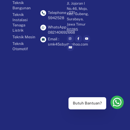
Teknik
Jl. Jojoran I
Bangunan
No.46, Mojo,
Telephone : 031 -
Kec. Gubeng,
Teknik
5942528
Surabaya,
Instalasi
Jawa Timur
Tenaga
WhatsApp :
60285
Listrik
082140692668
Teknik Mesin
Email :
Teknik
smk45sby@yahoo.com
Otomotif
Butuh Bantuan?