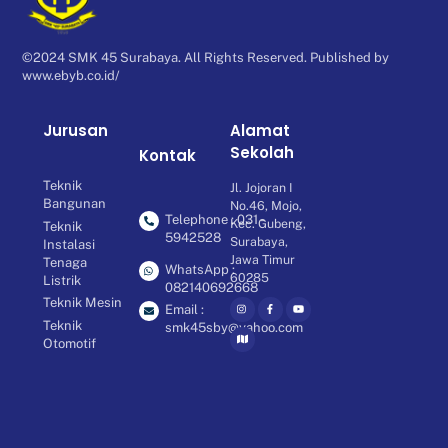
©2024 SMK 45 Surabaya. All Rights Reserved. Published by
www.ebyb.co.id/
Jurusan
Alamat
Sekolah
Kontak
Teknik
Jl. Jojoran I
Bangunan
No.46, Mojo,
Telephone : 031 -
Kec. Gubeng,
Teknik
5942528
Surabaya,
Instalasi
Jawa Timur
Tenaga
WhatsApp :
60285
Listrik
082140692668
Teknik Mesin
Email :
Teknik
smk45sby@yahoo.com
Otomotif