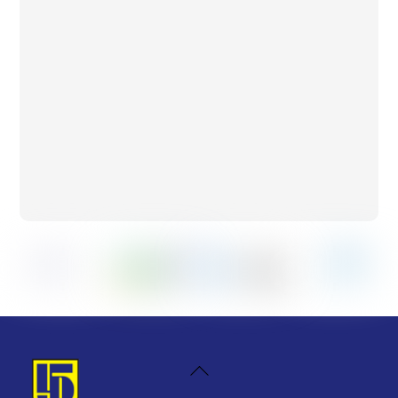
Back
To
Top