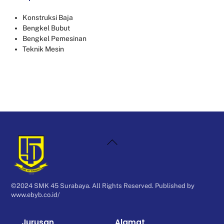
Konstruksi Baja
Bengkel Bubut
Bengkel Pemesinan
Teknik Mesin
Back
To
Top
©2024 SMK 45 Surabaya. All Rights Reserved. Published by
www.ebyb.co.id/
Jurusan
Alamat