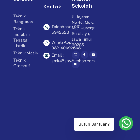
Sekolah
Kontak
Teknik
Jl. Jojoran I
Bangunan
No.46, Mojo,
Telephone : 031 -
Kec. Gubeng,
Teknik
5942528
Surabaya,
Instalasi
Jawa Timur
Tenaga
WhatsApp :
60285
Listrik
082140692668
Teknik Mesin
Email :
Teknik
smk45sby@yahoo.com
Otomotif
Butuh Bantuan?