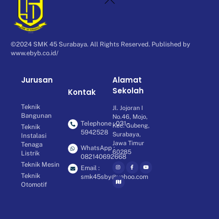
To
Top
©2024 SMK 45 Surabaya. All Rights Reserved. Published by
www.ebyb.co.id/
Jurusan
Alamat
Sekolah
Kontak
Teknik
Jl. Jojoran I
Bangunan
No.46, Mojo,
Telephone : 031 -
Kec. Gubeng,
Teknik
5942528
Surabaya,
Instalasi
Jawa Timur
Tenaga
WhatsApp :
60285
Listrik
082140692668
Teknik Mesin
Email :
Teknik
smk45sby@yahoo.com
Otomotif