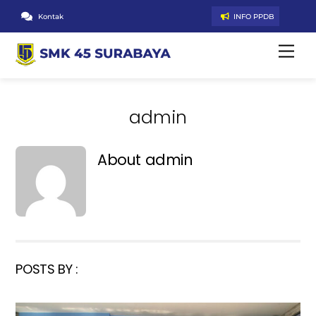
Skip
Kontak
INFO PPDB
to
content
Men
admin
About
admin
POSTS BY :