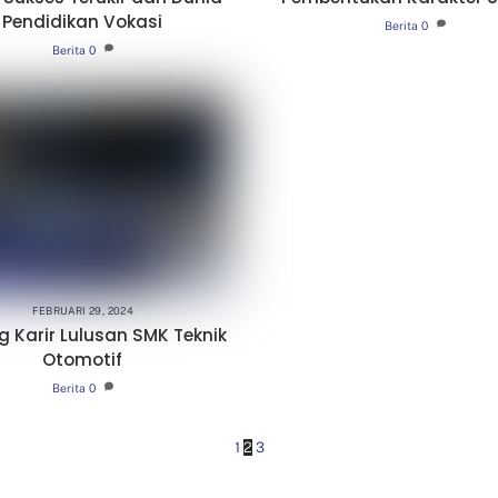
Pendidikan Vokasi
Berita
0
Berita
0
FEBRUARI 29, 2024
g Karir Lulusan SMK Teknik
Otomotif
Berita
0
1
2
3