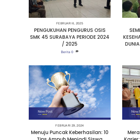
FEBRUARI 6, 2025
PENGUKUHAN PENGURUS OSIS
SEM
SMK 45 SURABAYA PERIODE 2024
KESEH
/ 2025
DUNIA
Berita
0
FEBRUARI 29, 2024
Menuju Puncak Keberhasilan: 10
Mera
Tips Ampuh Menjadi Siswa
Karier