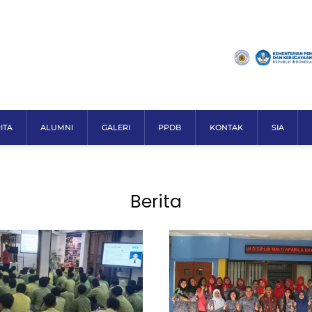
ITA
ALUMNI
GALERI
PPDB
KONTAK
SIA
Berita