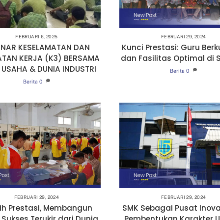
FEBRUARI 6, 2025
FEBRUARI 29, 2024
INAR KESELAMATAN DAN
Kunci Prestasi: Guru Berk
ATAN KERJA (K3) BERSAMA
dan Fasilitas Optimal di 
 USAHA & DUNIA INDUSTRI
Berita
0
Berita
0
FEBRUARI 29, 2024
FEBRUARI 29, 2024
ih Prestasi, Membangun
SMK Sebagai Pusat Inova
: Sukses Terukir dari Dunia
Pembentukan Karakter 