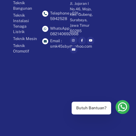
Teknik
Jl. Jojoran I
Bangunan
No.46, Mojo,
Telephone : 031 -
Kec. Gubeng,
Teknik
5942528
Surabaya,
Instalasi
Jawa Timur
Tenaga
WhatsApp :
60285
Listrik
082140692668
Teknik Mesin
Email :
Teknik
smk45sby@yahoo.com
Otomotif
Butuh Bantuan?