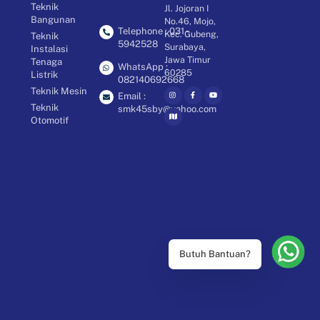
Teknik
Jl. Jojoran I
Bangunan
No.46, Mojo,
Telephone : 031 -
Kec. Gubeng,
Teknik
5942528
Surabaya,
Instalasi
Jawa Timur
Tenaga
WhatsApp :
60285
Listrik
082140692668
Teknik Mesin
Email :
Teknik
smk45sby@yahoo.com
Otomotif
Butuh Bantuan?