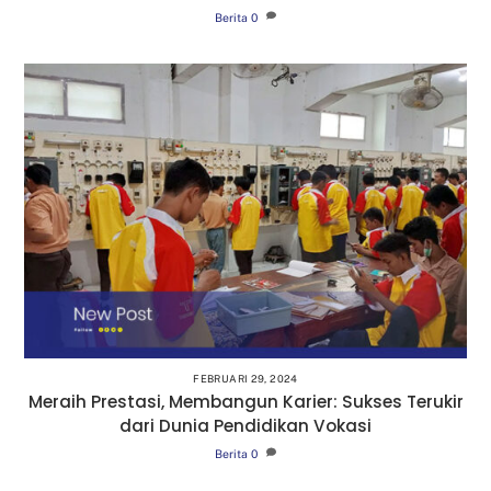
Berita
0
FEBRUARI 29, 2024
Meraih Prestasi, Membangun Karier: Sukses Terukir
dari Dunia Pendidikan Vokasi
Berita
0