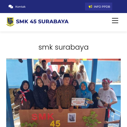
Skip
Kontak
INFO PPDB
to
content
Men
smk surabaya