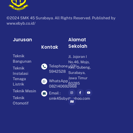
©2024 SMK 45 Surabaya. All Rights Reserved. Published by
www.ebyb.co.id/
Jurusan
Alamat
Sekolah
Kontak
Teknik
Jl. Jojoran I
Bangunan
No.46, Mojo,
Telephone : 031 -
Kec. Gubeng,
Teknik
5942528
Surabaya,
Instalasi
Jawa Timur
Tenaga
WhatsApp :
60285
Listrik
082140692668
Teknik Mesin
Email :
Teknik
smk45sby@yahoo.com
Otomotif